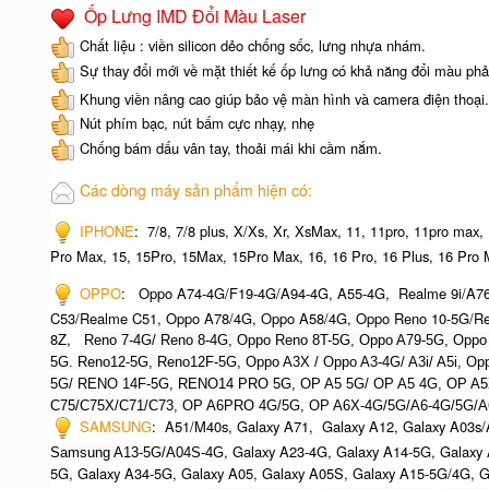
Ốp Lưng IMD Đổi Màu Laser
Chất liệu : viền silicon dẻo chống sốc, lưng nhựa nhám.
Sự thay đổi mới về mặt thiết kế ốp lưng có khả năng đổi màu phả
Khung viền nâng cao giúp bảo vệ màn hình và camera điện thoại.
Nút phím bạc, nút bấm cực nhạy, nhẹ
Chống bám dấu vân tay, thoải mái khi cầm nắm.
Các dòng máy sản phẩm hiện có:
IPHONE
: 7/8, 7/8 plus, X/Xs, Xr, XsMax, 11, 11pro, 11pro max,
Pro Max, 15, 15Pro, 15Max, 15Pro Max, 16, 16 Pro, 16 Plus, 16 Pro M
OPPO
:
Oppo A74-4G/F19-4G/A94-4G, A55-4G, Realme 9i/A7
C53/Realme C51, Oppo A78/4G, Oppo A58/4G, Oppo Reno 10-5G/Re
8Z,
Reno 7-4G/ Reno 8-4G, Oppo Reno 8T-5G, Oppo A79-5G, O
ppo
5G. Reno12-5G, Reno12F-5G, O
ppo A3X / Oppo A3-4G/ A3i/ A5i, 
5G/ RENO 14F-5G,
RENO14 PRO 5G,
OP A5 5G/ OP A5 4G,
OP A5
C75/C75X/C71/C73,
OP A6PRO 4G/5G, OP A6X-4G/5G/A6-4G/5G/A
SAMSUNG
: A51/M40s, Galaxy A71, Galaxy A12, Galaxy A03s/
, Galaxy A23-4G, Galaxy A14-5G, Galaxy
Samsung A13-5G/A04S-4G
5G, Galaxy A34-5G, Galaxy A05, Galaxy A05S, Galaxy A15-5G/4G, 