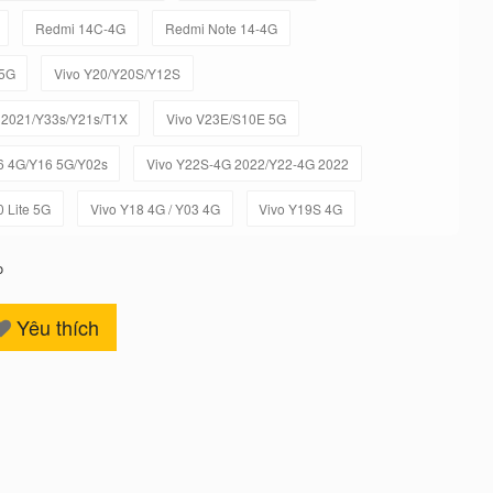
Redmi 14C-4G
Redmi Note 14-4G
-5G
Vivo Y20/Y20S/Y12S
 2021/Y33s/Y21s/T1X
Vivo V23E/S10E 5G
6 4G/Y16 5G/Y02s
Vivo Y22S-4G 2022/Y22-4G 2022
0 Lite 5G
Vivo Y18 4G / Y03 4G
Vivo Y19S 4G
o
Yêu thích