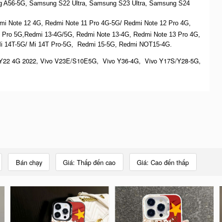
 A56-5G, S
amsung S22 Ultra,
S
amsung S23 Ultra,
S
amsung S24
dmi Note 12 4G,
Redmi Note 11 Pro 4G-5G/ Redmi Note 12 Pro 4G,
 Pro 5G,Redmi 13-4G/5G, Redmi Note 13-4G, Redmi Note 13 Pro 4G,
Mi 14T-5G/ Mi 14T Pro-5G,
Redmi 15-5G, Redmi NOT15-4G.
Y22 4G 2022, Vivo V23E/S10E5G, Vivo Y36-4G, Vivo Y17S/Y28-5G,
Bán chạy
Giá: Thấp đến cao
Giá: Cao đến thấp