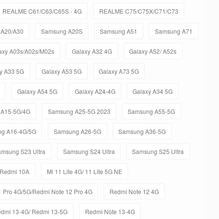
REALME C61/C63/C65S - 4G
REALME C75/C75X/C71/C73
 A20/A30
Samsung A20S
Samsung A51
Samsung A71
axy A03s/A02s/M02s
Galaxy A32 4G
Galaxy A52/ A52s
y A33 5G
Galaxy A53 5G
Galaxy A73 5G
Galaxy A54 5G
Galaxy A24-4G
Galaxy A34 5G
 A15-5G/4G
Samsung A25-5G 2023
Samsung A55-5G
g A16-4G/5G
Samsung A26-5G
Samsung A36-5G
msung S23 Ultra
Samsung S24 Ultra
Samsung S25 Ultra
 Redmi 10A
Mi 11 Lite 4G/ 11 Lite 5G NE
 Pro 4G/5G/Redmi Note 12 Pro 4G
Redmi Note 12 4G
dmi 13-4G/ Redmi 13-5G
Redmi Note 13-4G