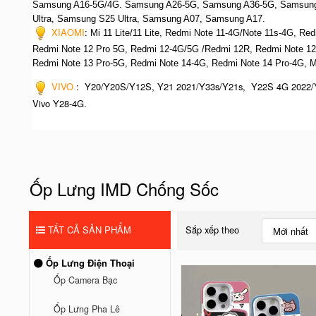
Samsung A16-5G/4G. S
amsung A26-5G,
S
amsung A36-5G,
S
amsung
Ultra,
S
amsung S25 Ultra,
Samsung A07,
Samsung A17.
XIAOMI
:
Mi 11 Lite/11 Lite, Redmi Note 11-4G/Note 11s-4G, Re
Redmi Note 12 Pro 5G, Redmi 12-4G/5G /Redmi 12R,
Redmi Note 12
R
edmi Note 13 Pro-5G, Redmi Note 14-4G, Redmi Note 14 Pro-4G, 
VIVO
: Y20/Y20S/Y12S, Y21 2021/Y33s/Y21s, Y22S 4G 2022/
Vivo Y28-4G.
Ốp Lưng IMD Chống Sốc
TẤT CẢ SẢN PHẨM
Sắp xếp theo
Mới nhất
Ốp Lưng Điện Thoại
Ốp Camera Bạc
Ốp Lưng Pha Lê