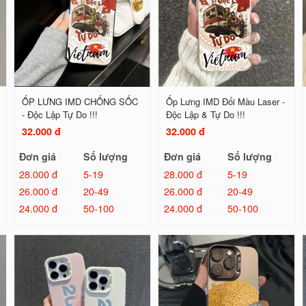
ỐP LƯNG IMD CHỐNG SỐC
Ốp Lưng IMD Đổi Màu Laser -
- Độc Lập Tự Do !!!
Độc Lập & Tự Do !!!
32.000 đ
32.000 đ
Đơn giá
Số lượng
Đơn giá
Số lượng
28.000 đ
5-19
28.000 đ
5-19
26.000 đ
20-49
26.000 đ
20-49
24.000 đ
50-100
24.000 đ
50-100