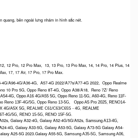
n quang, bên ngoài lưng nhám in hình sắc nét.
 12, 12 Pro, 12 Pro Max, 13, 13 Pro, 13 Pro Max, 14, 14 Pro, 14 Plus, 14
ax, 17, 17 Air, 17 Pro, 17 Pro Max.
6-4G/A96-4G/A36-4G, A57-4G 2022/A77s/A77-4G 2022, Oppo Realme
no 10 Pro 5G, Oppo Reno 8T-4G, Oppo A38/A18, Reno 7Z/ Reno
 A54-4G, Oppo A16 4G/A55 5G, Oppo Reno 11-5G, A60-4G, Reno 11F-
Oppo Reno 13F-4G/5G, Oppo Reno 13-5G, O
ppo A5 Pro 2025, R
ENO14-
X 4G/A5X 5G,
REALME C61/C63/C65S - 4G,
REALME
6T-4G/5G, RENO 15-5G, RENO 15F-5G.
A02s, Galaxy A32-4G, Galaxy A52-4G/5G/A52s, S
amsung A13-4G,
 A24-4G, Galaxy A33-5G, Galaxy A53-5G, Galaxy A73-5G Galaxy A54-
Galaxy A25-5G 2023.Galaxy A55-5G, Sa
msung A35-5G, Samsung A06,