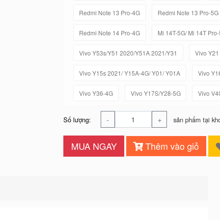
Redmi Note 13 Pro-4G
Redmi Note 13 Pro-5G
Redmi Note 14 Pro-4G
Mi 14T-5G/ Mi 14T Pro
Vivo Y53s/Y51 2020/Y51A 2021/Y31
Vivo Y21
Vivo Y15s 2021/ Y15A-4G/ Y01/ Y01A
Vivo Y1
Vivo Y36-4G
Vivo Y17S/Y28-5G
Vivo V4
-
+
Số lượng:
sản phẩm tại kh
MUA NGAY
Thêm vào giỏ