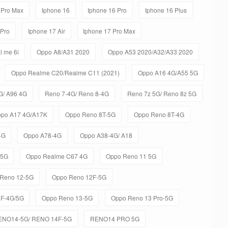
 Pro Max
Iphone 16
Iphone 16 Pro
Iphone 16 Plus
 Pro
Iphone 17 Air
Iphone 17 Pro Max
l me 6i
Oppo A8/A31 2020
Oppo A53 2020/A32/A33 2020
Oppo Realme C20/Realme C11 (2021)
Oppo A16 4G/A55 5G
G/ A96 4G
Reno 7-4G/ Reno 8-4G
Reno 7z 5G/ Reno 8z 5G
po A17 4G/A17K
Oppo Reno 8T-5G
Oppo Reno 8T-4G
4G
Oppo A78-4G
Oppo A38-4G/ A18
-5G
Oppo Realme C67 4G
Oppo Reno 11 5G
Reno 12-5G
Oppo Reno 12F-5G
3F-4G/5G
Oppo Reno 13-5G
Oppo Reno 13 Pro-5G
ENO14-5G/ RENO 14F-5G
RENO14 PRO 5G