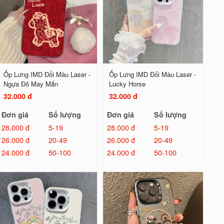
Ốp Lưng IMD Đổi Màu Laser -
Ốp Lưng IMD Đổi Màu Laser -
Ngựa Đỏ May Mắn
Lucky Horse
32.000 đ
32.000 đ
Đơn giá
Số lượng
Đơn giá
Số lượng
28.000 đ
5-19
28.000 đ
5-19
26.000 đ
20-49
26.000 đ
20-49
24.000 đ
50-100
24.000 đ
50-100