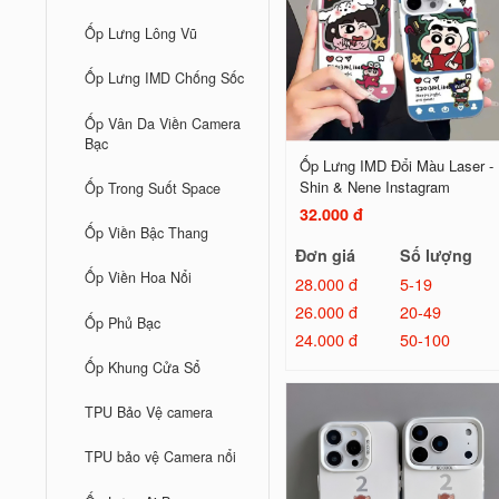
Ốp Lưng Lông Vũ
Ốp Lưng IMD Chống Sốc
Ốp Vân Da Viền Camera
Bạc
Ốp Lưng IMD Đổi Màu Laser -
Shin & Nene Instagram
Ốp Trong Suốt Space
32.000 đ
Ốp Viền Bậc Thang
Đơn giá
Số lượng
Ốp Viền Hoa Nổi
28.000 đ
5-19
26.000 đ
20-49
Ốp Phủ Bạc
24.000 đ
50-100
Ốp Khung Cửa Sổ
TPU Bảo Vệ camera
TPU bảo vệ Camera nổi