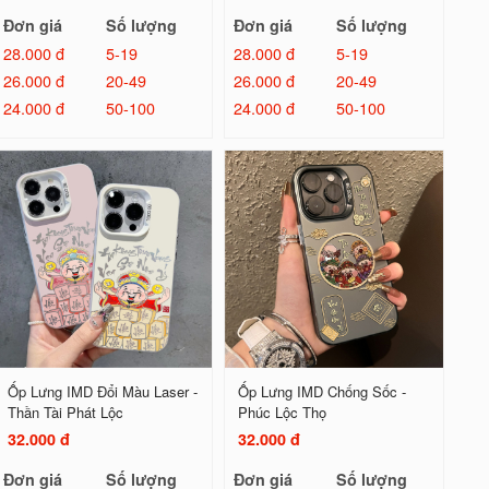
Đơn giá
Số lượng
Đơn giá
Số lượng
28.000 đ
5-19
28.000 đ
5-19
26.000 đ
20-49
26.000 đ
20-49
24.000 đ
50-100
24.000 đ
50-100
Ốp Lưng IMD Đổi Màu Laser -
Ốp Lưng IMD Chống Sốc -
Thần Tài Phát Lộc
Phúc Lộc Thọ
32.000 đ
32.000 đ
Đơn giá
Số lượng
Đơn giá
Số lượng