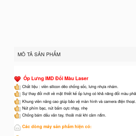
MÔ TẢ SẢN PHẨM
Ốp Lưng IMD Đổi Màu Laser
Chất liệu : viền silicon dẻo chống sốc, lưng nhựa nhám.
Sự thay đổi mới về mặt thiết kế ốp lưng có khả năng đổi màu phả
Khung viền nâng cao giúp bảo vệ màn hình và camera điện thoại.
Nút phím bạc, nút bấm cực nhạy, nhẹ
Chống bám dấu vân tay, thoải mái khi cầm nắm.
Các dòng máy sản phẩm hiện có: