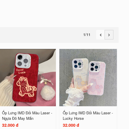
1
/11
Ốp Lưng IMD Đổi Màu Laser -
Ốp Lưng IMD Đổi Màu Laser -
Ngựa Đỏ May Mắn
Lucky Horse
32.000 đ
32.000 đ