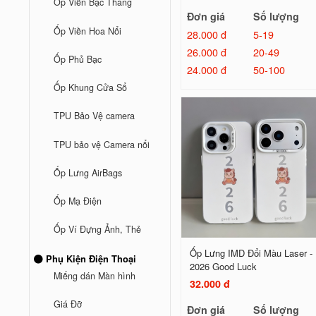
Ốp Viền Bậc Thang
Đơn giá
Số lượng
Ốp Viền Hoa Nổi
28.000 đ
5-19
26.000 đ
20-49
Ốp Phủ Bạc
24.000 đ
50-100
Ốp Khung Cửa Sổ
TPU Bảo Vệ camera
TPU bảo vệ Camera nổi
Ốp Lưng AirBags
Ốp Mạ Điện
Ốp Ví Đựng Ảnh, Thẻ
Ốp Lưng IMD Đổi Màu Laser -
Phụ Kiện Điện Thoại
2026 Good Luck
Miếng dán Màn hình
32.000 đ
Giá Đỡ
Đơn giá
Số lượng