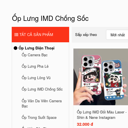
Ốp Lưng IMD Chống Sốc
TẤT CẢ SẢN PHẨM
Sắp xếp theo
Mới nhất
Ốp Lưng Điện Thoại
Ốp Camera Bạc
Ốp Lưng Pha Lê
Ốp Lưng Lông Vũ
Ốp Lưng IMD Chống Sốc
Ốp Vân Da Viền Camera
Bạc
Ốp Lưng IMD Đổi Màu Laser -
Shin & Nene Instagram
Ốp Trong Suốt Space
32.000 đ