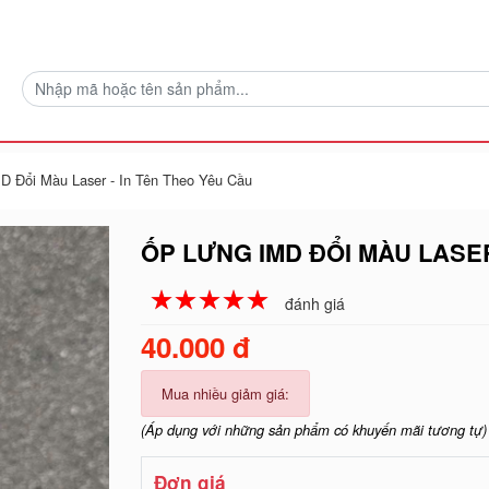
D Đổi Màu Laser - In Tên Theo Yêu Cầu
ỐP LƯNG IMD ĐỔI MÀU LASER
☆
★
☆
★
☆
★
☆
★
☆
★
đánh giá
40.000 đ
Mua nhiều giảm giá:
(Áp dụng với những sản phẩm có khuyến mãi tương tự)
Đơn giá