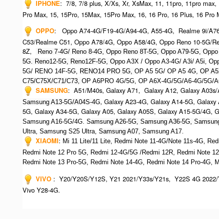
IPHONE
:
7/8, 7/8 plus, X/Xs, Xr, XsMax, 11, 11pro, 11pro max,
Pro Max, 15, 15Pro, 15Max, 15Pro Max,
16, 16 Pro, 16 Plus, 16 Pro 
OPPO
:
Oppo A74-4G/F19-4G/A94-4G, A55-4G, Realme 9i/A7
C53/Realme C51, Oppo A78/4G, Oppo A58/4G, Oppo Reno 10-5G/Re
8Z,
Reno 7-4G/ Reno 8-4G, Oppo Reno 8T-5G, Oppo A79-5G, O
ppo
5G. Reno12-5G, Reno12F-5G, O
ppo A3X / Oppo A3-4G/ A3i/ A5i, 
5G/ RENO 14F-5G,
RENO14 PRO 5G,
OP A5 5G/ OP A5 4G,
OP A5
C75/C75X/C71/C73,
OP A6PRO 4G/5G, OP A6X-4G/5G/A6-4G/5G/A
SAMSUNG
:
A51/M40s, Galaxy A71, Galaxy A12, Galaxy A03s/
, Galaxy A23-4G, Galaxy A14-5G, Galaxy
Samsung A13-5G/A04S-4G
5G, Galaxy A34-5G, Galaxy A05, Galaxy A05S, Galaxy A15-5G/4G, 
Samsung A16-5G/4G. S
amsung A26-5G,
S
amsung A36-5G,
S
amsung
Ultra,
S
amsung S25 Ultra,
Samsung A07,
Samsung A17.
XIAOMI
:
Mi 11 Lite/11 Lite, Redmi Note 11-4G/Note 11s-4G, Re
Redmi Note 12 Pro 5G, Redmi 12-4G/5G /Redmi 12R,
Redmi Note 12
R
edmi Note 13 Pro-5G, Redmi Note 14-4G, Redmi Note 14 Pro-4G, 
VIVO
:
Y20/Y20S/Y12S, Y21 2021/Y33s/Y21s, Y22S 4G 2022/
Vivo Y28-4G.