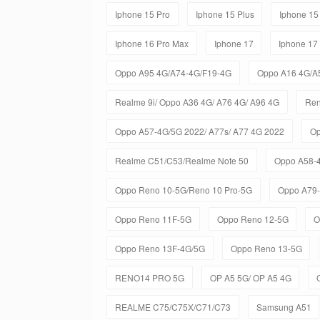
Iphone 15 Pro
Iphone 15 Plus
Iphone 15
Iphone 16 Pro Max
Iphone 17
Iphone 17
Oppo A95 4G/A74-4G/F19-4G
Oppo A16 4G/A
Realme 9i/ Oppo A36 4G/ A76 4G/ A96 4G
Ren
Oppo A57-4G/5G 2022/ A77s/ A77 4G 2022
Op
Realme C51/C53/Realme Note 50
Oppo A58-
Oppo Reno 10-5G/Reno 10 Pro-5G
Oppo A79
Oppo Reno 11F-5G
Oppo Reno 12-5G
O
Oppo Reno 13F-4G/5G
Oppo Reno 13-5G
RENO14 PRO 5G
OP A5 5G/ OP A5 4G
REALME C75/C75X/C71/C73
Samsung A51