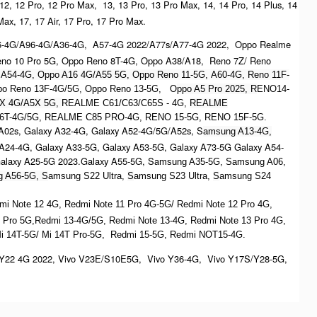
 12, 12 Pro, 12 Pro Max, 13, 13 Pro, 13 Pro Max, 14, 14 Pro, 14 Plus, 14
Max, 17, 17 Air, 17 Pro, 17 Pro Max.
6-4G/A96-4G/A36-4G, A57-4G 2022/A77s/A77-4G 2022, Oppo Realme
no 10 Pro 5G, Oppo Reno 8T-4G, Oppo A38/A18, Reno 7Z/ Reno
 A54-4G, Oppo A16 4G/A55 5G, Oppo Reno 11-5G, A60-4G, Reno 11F-
Oppo Reno 13F-4G/5G, Oppo Reno 13-5G, O
ppo A5 Pro 2025, R
ENO14-
X 4G/A5X 5G,
REALME C61/C63/C65S - 4G,
REALME
6T-4G/5G, REALME C85 PRO-4G, RENO 15-5G, RENO 15F-5G.
A02s, Galaxy A32-4G, Galaxy A52-4G/5G/A52s, S
amsung A13-4G,
 A24-4G, Galaxy A33-5G, Galaxy A53-5G, Galaxy A73-5G Galaxy A54-
Galaxy A25-5G 2023.Galaxy A55-5G, Sa
msung A35-5G, Samsung A06,
 A56-5G, S
amsung S22 Ultra,
S
amsung S23 Ultra,
S
amsung S24
dmi Note 12 4G,
Redmi Note 11 Pro 4G-5G/ Redmi Note 12 Pro 4G,
 Pro 5G,Redmi 13-4G/5G, Redmi Note 13-4G, Redmi Note 13 Pro 4G,
Mi 14T-5G/ Mi 14T Pro-5G,
Redmi 15-5G, Redmi NOT15-4G.
Y22 4G 2022, Vivo V23E/S10E5G, Vivo Y36-4G, Vivo Y17S/Y28-5G,