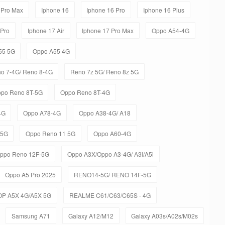
 Pro Max
Iphone 16
Iphone 16 Pro
Iphone 16 Plus
 Pro
Iphone 17 Air
Iphone 17 Pro Max
Oppo A54-4G
55 5G
Oppo A55 4G
o 7-4G/ Reno 8-4G
Reno 7z 5G/ Reno 8z 5G
po Reno 8T-5G
Oppo Reno 8T-4G
4G
Oppo A78-4G
Oppo A38-4G/ A18
-5G
Oppo Reno 11 5G
Oppo A60-4G
ppo Reno 12F-5G
Oppo A3X/Oppo A3-4G/ A3i/A5i
Oppo A5 Pro 2025
RENO14-5G/ RENO 14F-5G
OP A5X 4G/A5X 5G
REALME C61/C63/C65S - 4G
Samsung A71
Galaxy A12/M12
Galaxy A03s/A02s/M02s