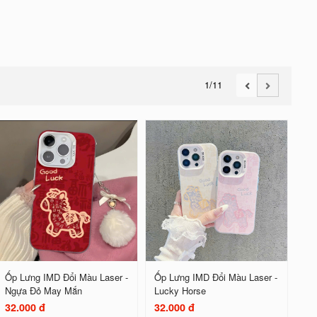
1
/11
Ốp Lưng IMD Đổi Màu Laser -
Ốp Lưng IMD Đổi Màu Laser -
Ngựa Đỏ May Mắn
Lucky Horse
32.000 đ
32.000 đ