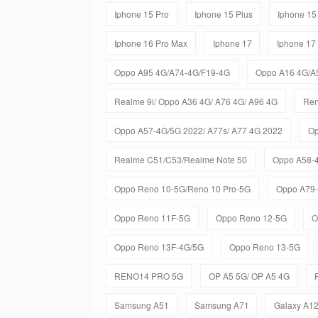
Iphone 15 Pro
Iphone 15 Plus
Iphone 15
Iphone 16 Pro Max
Iphone 17
Iphone 17
Oppo A95 4G/A74-4G/F19-4G
Oppo A16 4G/A
Realme 9i/ Oppo A36 4G/ A76 4G/ A96 4G
Ren
Oppo A57-4G/5G 2022/ A77s/ A77 4G 2022
Op
Realme C51/C53/Realme Note 50
Oppo A58-
Oppo Reno 10-5G/Reno 10 Pro-5G
Oppo A79
Oppo Reno 11F-5G
Oppo Reno 12-5G
O
Oppo Reno 13F-4G/5G
Oppo Reno 13-5G
RENO14 PRO 5G
OP A5 5G/ OP A5 4G
Samsung A51
Samsung A71
Galaxy A1