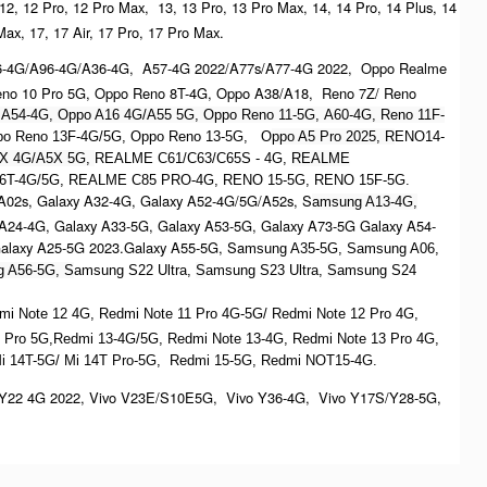
 12, 12 Pro, 12 Pro Max, 13, 13 Pro, 13 Pro Max, 14, 14 Pro, 14 Plus, 14
Max, 17, 17 Air, 17 Pro, 17 Pro Max.
6-4G/A96-4G/A36-4G, A57-4G 2022/A77s/A77-4G 2022, Oppo Realme
no 10 Pro 5G, Oppo Reno 8T-4G, Oppo A38/A18, Reno 7Z/ Reno
 A54-4G, Oppo A16 4G/A55 5G, Oppo Reno 11-5G, A60-4G, Reno 11F-
Oppo Reno 13F-4G/5G, Oppo Reno 13-5G, O
ppo A5 Pro 2025, R
ENO14-
X 4G/A5X 5G,
REALME C61/C63/C65S - 4G,
REALME
6T-4G/5G, REALME C85 PRO-4G, RENO 15-5G, RENO 15F-5G.
A02s, Galaxy A32-4G, Galaxy A52-4G/5G/A52s, S
amsung A13-4G,
 A24-4G, Galaxy A33-5G, Galaxy A53-5G, Galaxy A73-5G Galaxy A54-
Galaxy A25-5G 2023.Galaxy A55-5G, Sa
msung A35-5G, Samsung A06,
 A56-5G, S
amsung S22 Ultra,
S
amsung S23 Ultra,
S
amsung S24
dmi Note 12 4G,
Redmi Note 11 Pro 4G-5G/ Redmi Note 12 Pro 4G,
 Pro 5G,Redmi 13-4G/5G, Redmi Note 13-4G, Redmi Note 13 Pro 4G,
Mi 14T-5G/ Mi 14T Pro-5G,
Redmi 15-5G, Redmi NOT15-4G.
Y22 4G 2022, Vivo V23E/S10E5G, Vivo Y36-4G, Vivo Y17S/Y28-5G,