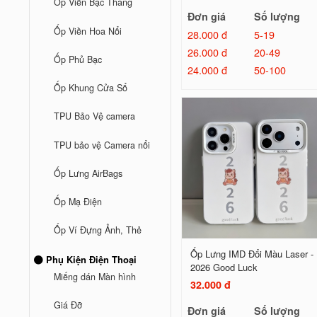
Ốp Viền Bậc Thang
Đơn giá
Số lượng
Ốp Viền Hoa Nổi
28.000 đ
5-19
26.000 đ
20-49
Ốp Phủ Bạc
24.000 đ
50-100
Ốp Khung Cửa Sổ
TPU Bảo Vệ camera
TPU bảo vệ Camera nổi
Ốp Lưng AirBags
Ốp Mạ Điện
Ốp Ví Đựng Ảnh, Thẻ
Ốp Lưng IMD Đổi Màu Laser -
Phụ Kiện Điện Thoại
2026 Good Luck
Miếng dán Màn hình
32.000 đ
Giá Đỡ
Đơn giá
Số lượng