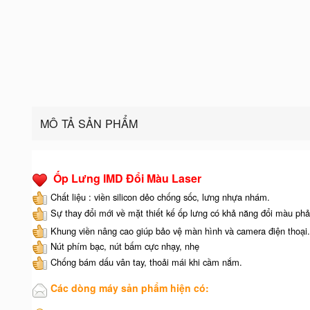
MÔ TẢ SẢN PHẨM
Ốp Lưng IMD Đổi Màu Laser
Chất liệu : viền silicon dẻo chống sốc, lưng nhựa nhám.
Sự thay đổi mới về mặt thiết kế ốp lưng có khả năng đổi màu phả
Khung viền nâng cao giúp bảo vệ màn hình và camera điện thoại.
Nút phím bạc, nút bấm cực nhạy, nhẹ
Chống bám dấu vân tay, thoải mái khi cầm nắm.
Các dòng máy sản phẩm hiện có: