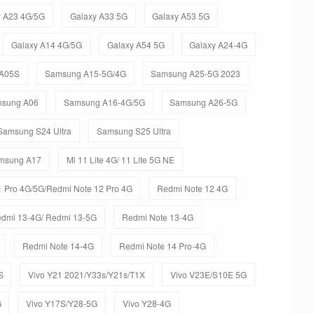
y A23 4G/5G
Galaxy A33 5G
Galaxy A53 5G
Galaxy A14 4G/5G
Galaxy A54 5G
Galaxy A24-4G
A05S
Samsung A15-5G/4G
Samsung A25-5G 2023
sung A06
Samsung A16-4G/5G
Samsung A26-5G
Samsung S24 Ultra
Samsung S25 Ultra
msung A17
Mi 11 Lite 4G/ 11 Lite 5G NE
 Pro 4G/5G/Redmi Note 12 Pro 4G
Redmi Note 12 4G
dmi 13-4G/ Redmi 13-5G
Redmi Note 13-4G
Redmi Note 14-4G
Redmi Note 14 Pro-4G
S
Vivo Y21 2021/Y33s/Y21s/T1X
Vivo V23E/S10E 5G
G
Vivo Y17S/Y28-5G
Vivo Y28-4G