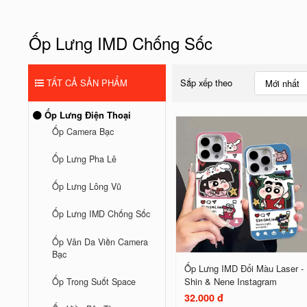
Ốp Lưng IMD Chống Sốc
TẤT CẢ SẢN PHẨM
Sắp xếp theo
Mới nhất
Ốp Lưng Điện Thoại
Ốp Camera Bạc
Ốp Lưng Pha Lê
Ốp Lưng Lông Vũ
Ốp Lưng IMD Chống Sốc
Ốp Vân Da Viền Camera
Bạc
Ốp Lưng IMD Đổi Màu Laser -
Shin & Nene Instagram
Ốp Trong Suốt Space
32.000 đ