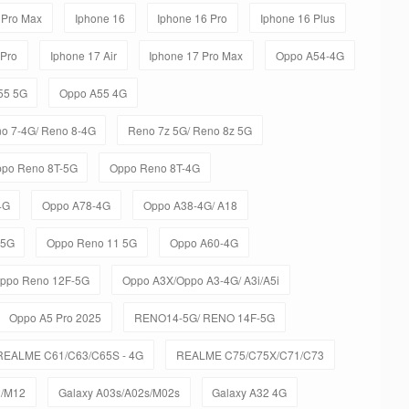
 Pro Max
Iphone 16
Iphone 16 Pro
Iphone 16 Plus
 Pro
Iphone 17 Air
Iphone 17 Pro Max
Oppo A54-4G
55 5G
Oppo A55 4G
o 7-4G/ Reno 8-4G
Reno 7z 5G/ Reno 8z 5G
po Reno 8T-5G
Oppo Reno 8T-4G
4G
Oppo A78-4G
Oppo A38-4G/ A18
-5G
Oppo Reno 11 5G
Oppo A60-4G
ppo Reno 12F-5G
Oppo A3X/Oppo A3-4G/ A3i/A5i
Oppo A5 Pro 2025
RENO14-5G/ RENO 14F-5G
REALME C61/C63/C65S - 4G
REALME C75/C75X/C71/C73
2/M12
Galaxy A03s/A02s/M02s
Galaxy A32 4G