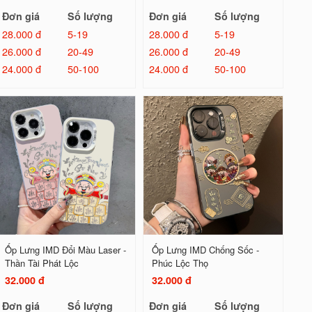
Đơn giá
Số lượng
Đơn giá
Số lượng
28.000 đ
5-19
28.000 đ
5-19
26.000 đ
20-49
26.000 đ
20-49
24.000 đ
50-100
24.000 đ
50-100
Ốp Lưng IMD Đổi Màu Laser -
Ốp Lưng IMD Chống Sốc -
Thần Tài Phát Lộc
Phúc Lộc Thọ
32.000 đ
32.000 đ
Đơn giá
Số lượng
Đơn giá
Số lượng