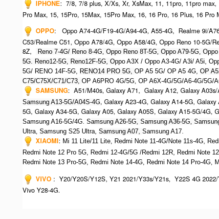
IPHONE
:
7/8, 7/8 plus, X/Xs, Xr, XsMax, 11, 11pro, 11pro max,
Pro Max, 15, 15Pro, 15Max, 15Pro Max,
16, 16 Pro, 16 Plus, 16 Pro 
OPPO
:
Oppo A74-4G/F19-4G/A94-4G, A55-4G, Realme 9i/A7
C53/Realme C51, Oppo A78/4G, Oppo A58/4G, Oppo Reno 10-5G/Re
8Z,
Reno 7-4G/ Reno 8-4G, Oppo Reno 8T-5G, Oppo A79-5G, O
ppo
5G. Reno12-5G, Reno12F-5G, O
ppo A3X / Oppo A3-4G/ A3i/ A5i, 
5G/ RENO 14F-5G,
RENO14 PRO 5G,
OP A5 5G/ OP A5 4G,
OP A5
C75/C75X/C71/C73,
OP A6PRO 4G/5G, OP A6X-4G/5G/A6-4G/5G/A
SAMSUNG
:
A51/M40s, Galaxy A71, Galaxy A12, Galaxy A03s/
, Galaxy A23-4G, Galaxy A14-5G, Galaxy
Samsung A13-5G/A04S-4G
5G, Galaxy A34-5G, Galaxy A05, Galaxy A05S, Galaxy A15-5G/4G, 
Samsung A16-5G/4G. S
amsung A26-5G,
S
amsung A36-5G,
S
amsung
Ultra,
S
amsung S25 Ultra,
Samsung A07,
Samsung A17.
XIAOMI
:
Mi 11 Lite/11 Lite, Redmi Note 11-4G/Note 11s-4G, Re
Redmi Note 12 Pro 5G, Redmi 12-4G/5G /Redmi 12R,
Redmi Note 12
R
edmi Note 13 Pro-5G, Redmi Note 14-4G, Redmi Note 14 Pro-4G, 
VIVO
:
Y20/Y20S/Y12S, Y21 2021/Y33s/Y21s, Y22S 4G 2022/
Vivo Y28-4G.