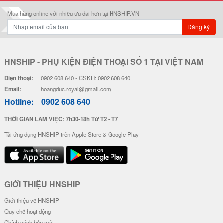
Mua hàng online với nhiều ưu đãi hơn tại HNSHIP.VN
Đăng ký
HNSHIP - PHỤ KIỆN ĐIỆN THOẠI SỐ 1 TẠI VIỆT NAM
Điện thoại:
0902 608 640 - CSKH: 0902 608 640
Email:
hoangduc.royal@gmail.com
Hotline:
0902 608 640
THỜI GIAN LÀM VIỆC: 7h30-18h Từ T2 - T7
Tải ứng dụng HNSHIP trên Apple Store & Google Play
GIỚI THIỆU HNSHIP
Giới thiệu về HNSHIP
Quy chế hoạt động
Chính sách bảo mật