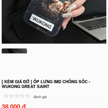
[ KÈM GIÁ ĐỠ ] ỐP LƯNG IMD CHỐNG SỐC -
WUKONG GREAT SAINT
☆
★
☆
★
☆
★
☆
★
☆
★
đánh giá
38.000 đ