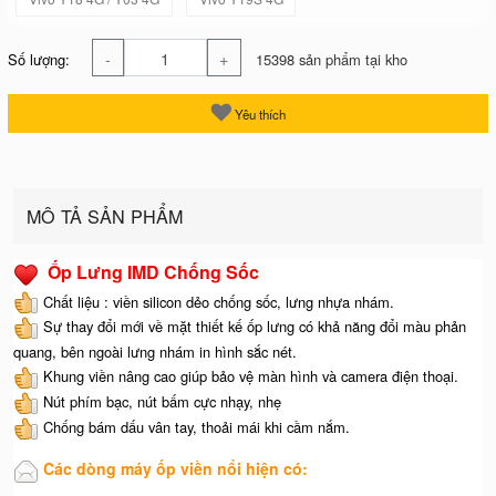
-
+
Số lượng:
15398 sản phẩm tại kho
Yêu thích
MÔ TẢ SẢN PHẨM
Ốp Lưng IMD Chống Sốc
Chất liệu : viền silicon dẻo chống sốc, lưng nhựa nhám.
Sự thay đổi mới về mặt thiết kế ốp lưng có khả năng đổi màu phản
quang, bên ngoài lưng nhám in hình sắc nét.
Khung viền nâng cao giúp bảo vệ màn hình và camera điện thoại.
Nút phím bạc, nút bấm cực nhạy, nhẹ
Chống bám dấu vân tay, thoải mái khi cầm nắm.
Các dòng máy ốp viền nổi hiện có: