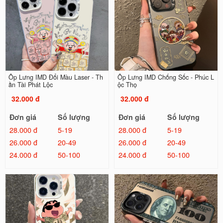
Ốp Lưng IMD Đổi Màu Laser - Th
Ốp Lưng IMD Chống Sốc - Phúc L
ần Tài Phát Lộc
ộc Thọ
32.000 đ
32.000 đ
Đơn giá
Số lượng
Đơn giá
Số lượng
28.000 đ
5-19
28.000 đ
5-19
26.000 đ
20-49
26.000 đ
20-49
24.000 đ
50-100
24.000 đ
50-100