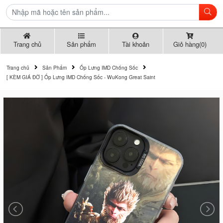
Trang chủ
Sản phẩm
Tài khoản
Giỏ hàng(0)
Trang chủ
Sản Phẩm
Ốp Lưng IMD Chống Sốc
[ KÈM GIÁ ĐỠ ] Ốp Lưng IMD Chống Sốc - WuKong Great Saint