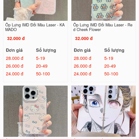
Ốp Lưng IMD Đổi Màu Laser - KA
Ốp Lưng IMD Đổi Màu Laser - Re
MADO
d Cheek Flower
32.000 đ
32.000 đ
Đơn giá
Số lượng
Đơn giá
Số lượng
28.000 đ
5-19
28.000 đ
5-19
26.000 đ
20-49
26.000 đ
20-49
24.000 đ
50-100
24.000 đ
50-100