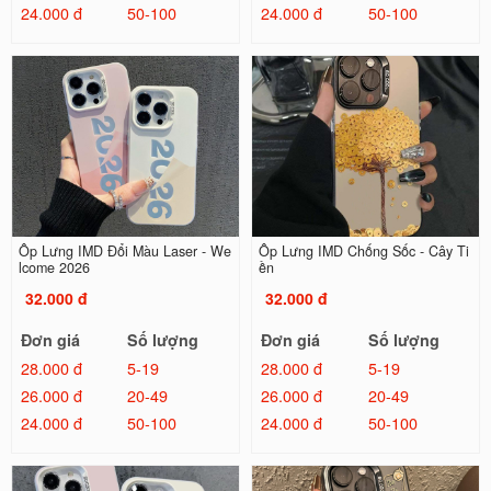
24.000 đ
50-100
24.000 đ
50-100
Ốp Lưng IMD Đổi Màu Laser - We
Ốp Lưng IMD Chống Sốc - Cây Ti
lcome 2026
ền
32.000 đ
32.000 đ
Đơn giá
Số lượng
Đơn giá
Số lượng
28.000 đ
5-19
28.000 đ
5-19
26.000 đ
20-49
26.000 đ
20-49
24.000 đ
50-100
24.000 đ
50-100