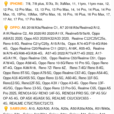
IPHONE
:
7/8, 7/8 plus, X/Xs, Xr, XsMax, 11, 11pro, 11pro max, 12,
12 Pro, 12 Pro Max, 13, 13 Pro, 13 Pro Max, 14, 14 Pro, 14 Plus, 14 Pro
Max, 15, 15Pro, 15Max, 15Pro Max,
16, 16 Pro, 16 Plus, 16 Pro Max, 17,
17 Air, 17 Pro, 17 Pro Max.
OPPO
:
A5 2018/A3s/Realme C1, A7 2018/A5s/Realme2/A12,
A1K/Realme C2, A9 2020/A5 2020/A11X, Realme5/5i/5s/6i,
Oppo
Realme
,
A8/A31 2020, O
ppo A53 2020/A32/A33 2020,
C12/C25/C25s
Reno 6-5G, Realme C21y/C25y, A15/A15s, Oppo A74-4G/F19-4G/A94-
4G, Oppo Realme C20/Realme C11 (2021), A16K, A55-4G, Realme
9i/A76-4G/A96-4G/A36-4G, A57-4G 2022/A77s/A77-4G 2022, A17-
4G/A17K, Oppo Realme C55, Oppo Realme C53/Realme C51, Oppo
A78/4G, Oppo A58/4G, Oppo Reno 10-5G/Reno 10 Pro 5G, Oppo Reno
8T-4G, Oppo A38/A18, Reno 7Z/ Reno 8Z,
Reno 7-4G/ Reno 8-4G,
Oppo Reno 8T-5G, Oppo A79-5G, Oppo Realme C67-4G, O
ppo A54-4G,
Oppo A16 4G/A55 5G, Oppo Reno 11-5G, A60-4G, Reno 11F-5G.
Reno12-5G, Reno12F-5G, O
ppo A3X / Oppo A3-4G. Oppo Reno 13F-
4G/5G, Oppo Reno 13-5G, Oppo Reno 13 Pro-5G, Realme C65, O
ppo A5
Pro 2025, R
ENO14-5G/ RENO 14F-5G,
RENO14 PRO 5G,
OP A5 5G/
OP A5 4G,
OP A5X 4G/A5X 5G,
REALME C61/C63/C65S -
4G,
REALME C75/C75X/C71/C73.
SAMSUNG
:
A10, A20/A30, A10s, A20s, A50/A30s/A50s, A51/M40s,