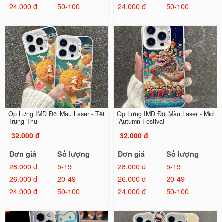
24.000 đ
50-100
24.000 đ
50-100
Ốp Lưng IMD Đổi Màu Laser - Tết
Ốp Lưng IMD Đổi Màu Laser - Mid
Trung Thu
-Autumn Festival
32.000 đ
32.000 đ
Đơn giá
Số lượng
Đơn giá
Số lượng
28.000 đ
5-19
28.000 đ
5-19
26.000 đ
20-49
26.000 đ
20-49
24.000 đ
50-100
24.000 đ
50-100