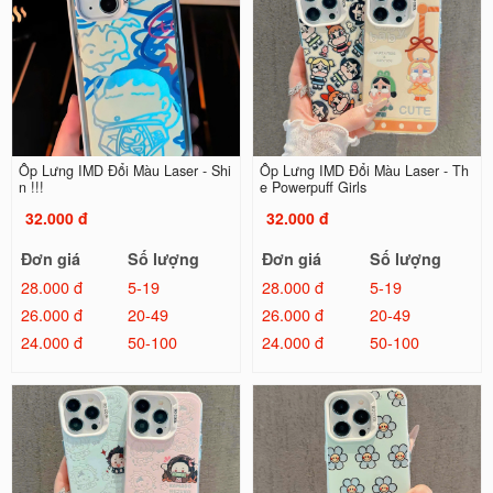
Ốp Lưng IMD Đổi Màu Laser - Shi
Ốp Lưng IMD Đổi Màu Laser - Th
n !!!
e Powerpuff Girls
32.000 đ
32.000 đ
Đơn giá
Số lượng
Đơn giá
Số lượng
28.000 đ
5-19
28.000 đ
5-19
26.000 đ
20-49
26.000 đ
20-49
24.000 đ
50-100
24.000 đ
50-100