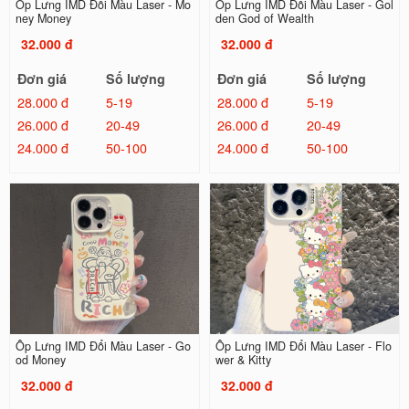
Ốp Lưng IMD Đổi Màu Laser - Mo
Ốp Lưng IMD Đổi Màu Laser - Gol
ney Money
den God of Wealth
32.000 đ
32.000 đ
Đơn giá
Số lượng
Đơn giá
Số lượng
28.000 đ
5-19
28.000 đ
5-19
26.000 đ
20-49
26.000 đ
20-49
24.000 đ
50-100
24.000 đ
50-100
Ốp Lưng IMD Đổi Màu Laser - Go
Ốp Lưng IMD Đổi Màu Laser - Flo
od Money
wer & Kitty
32.000 đ
32.000 đ