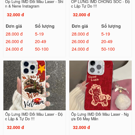
Ốp Lưng IMD Đổi Màu Laser - Shi
ỐP LƯNG IMD CHỐNG SỐC - Độ
n & Nene Instagram
c Lập Tự Do !!!
32.000 đ
32.000 đ
Đơn giá
Số lượng
Đơn giá
Số lượng
28.000 đ
5-19
28.000 đ
5-19
26.000 đ
20-49
26.000 đ
20-49
24.000 đ
50-100
24.000 đ
50-100
Ốp Lưng IMD Đổi Màu Laser - Độ
Ốp Lưng IMD Đổi Màu Laser - Ng
c Lập & Tự Do !!!
ựa Đỏ May Mắn
32.000 đ
32.000 đ