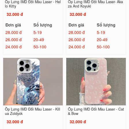
Ốp Lưng IMD Đổi Màu Laser - Hel
Ốp Lưng IMD Đổi Màu Laser- Aka
lo Kitty
za And Koyuki
32.000 đ
32.000 đ
Đơn giá
Số lượng
Đơn giá
Số lượng
28.000 đ
5-19
28.000 đ
5-19
26.000 đ
20-49
26.000 đ
20-49
24.000 đ
50-100
24.000 đ
50-100
Ốp Lưng IMD Đổi Màu Laser - Kill
Ốp Lưng IMD Đổi Màu Laser - Cat
ua Zoldyck
& Bow
32.000 đ
32.000 đ