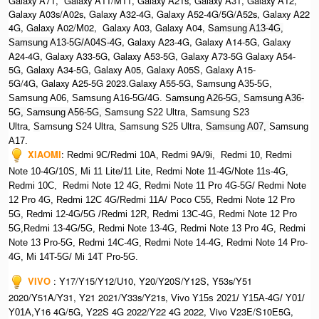
Galaxy A71, Galaxy A11/M11, Galaxy A21s, Galaxy A31, Galaxy A12,
Galaxy A03s/A02s, Galaxy A32-4G, Galaxy A52-4G/5G/A52s, Galaxy A22
4G, Galaxy A02/M02, Galaxy A03, Galaxy A04, S
amsung A13-4G,
, Galaxy A23-4G, Galaxy A14-5G, Galaxy
Samsung A13-5G/A04S-4G
A24-4G, Galaxy A33-5G, Galaxy A53-5G, Galaxy A73-5G Galaxy A54-
5G, Galaxy A34-5G, Galaxy A05, Galaxy A05S, Galaxy A15-
5G/4G, Galaxy A25-5G 2023.Galaxy A55-5G, Sa
msung A35-5G,
Samsung A06, Samsung A16-5G/4G. S
amsung A26-5G,
S
amsung A36-
5G,
S
amsung A56-5G, S
amsung S22 Ultra,
S
amsung S23
Ultra,
S
amsung S24 Ultra,
S
amsung S25 Ultra,
Samsung A07,
Samsung
A17.
XIAOMI
:
Redmi 9C/Redmi 10A, Redmi 9A/9i, Redmi 10, Redmi
Note 10-4G/10S, Mi 11 Lite/11 Lite, Redmi Note 11-4G/Note 11s-4G,
Redmi 10C, Redmi Note 12 4G,
Redmi Note 11 Pro 4G-5G/ Redmi Note
12 Pro 4G, Redmi 12C 4G/Redmi 11A/ Poco C55, Redmi Note 12 Pro
5G, Redmi 12-4G/5G /Redmi 12R, Redmi 13C-4G,
Redmi Note 12 Pro
5G,Redmi 13-4G/5G, Redmi Note 13-4G, Redmi Note 13 Pro 4G, R
edmi
Note 13 Pro-5G, Redmi 14C-4G, Redmi Note 14-4G, Redmi Note 14 Pro-
4G, Mi 14T-5G/ Mi 14T Pro-5G.
VIVO
:
Y17/Y15/Y12/U10, Y20/Y20S/Y12S, Y53s/Y51
2020/Y51A/Y31, Y21 2021/Y33s/Y21s,
Vivo Y15s 2021/ Y15A-4G/ Y01/
,Y16 4G/5G, Y22S 4G 2022/Y22 4G 2022, Vivo V23E/S10E5G,
Y01A