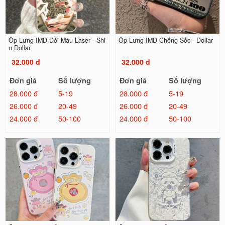
Ốp Lưng IMD Đổi Màu Laser - Shi
Ốp Lưng IMD Chống Sốc - Dollar
n Dollar
32.000 đ
32.000 đ
Đơn giá
Số lượng
Đơn giá
Số lượng
28.000 đ
5-19
28.000 đ
5-19
26.000 đ
20-49
26.000 đ
20-49
24.000 đ
50-100
24.000 đ
50-100