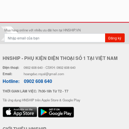
Mua hàng online với nhiều ưu đãi hơn tại HNSHIP.VN
Đăng ký
HNSHIP - PHỤ KIỆN ĐIỆN THOẠI SỐ 1 TẠI VIỆT NAM
Điện thoại:
0902 608 640 - CSKH: 0902 608 640
Email:
hoangduc.royal@gmail.com
Hotline:
0902 608 640
THỜI GIAN LÀM VIỆC: 7h30-18h Từ T2 - T7
Tải ứng dụng HNSHIP trên Apple Store & Google Play
GIỚI THIỆU HNSHIP