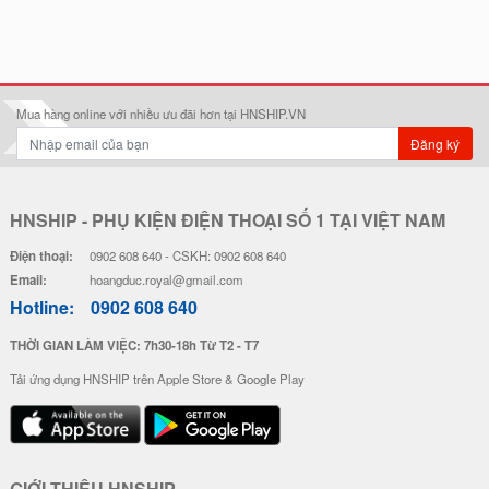
Mua hàng online với nhiều ưu đãi hơn tại HNSHIP.VN
Đăng ký
HNSHIP - PHỤ KIỆN ĐIỆN THOẠI SỐ 1 TẠI VIỆT NAM
Điện thoại:
0902 608 640 - CSKH: 0902 608 640
Email:
hoangduc.royal@gmail.com
Hotline:
0902 608 640
THỜI GIAN LÀM VIỆC: 7h30-18h Từ T2 - T7
Tải ứng dụng HNSHIP trên Apple Store & Google Play
GIỚI THIỆU HNSHIP