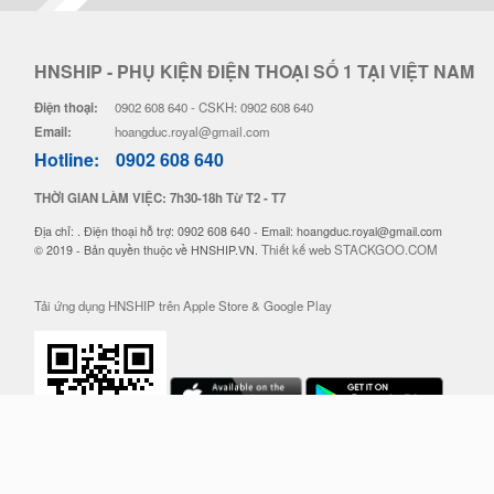
HNSHIP - PHỤ KIỆN ĐIỆN THOẠI SỐ 1 TẠI VIỆT NAM
Điện thoại:
0902 608 640 - CSKH: 0902 608 640
Email:
hoangduc.royal@gmail.com
Hotline:
0902 608 640
THỜI GIAN LÀM VIỆC: 7h30-18h Từ T2 - T7
Địa chỉ: . Điện thoại hỗ trợ: 0902 608 640 - Email: hoangduc.royal@gmail.com
Thiết kế web STACKGOO.COM
© 2019 - Bản quyền thuộc về HNSHIP.VN.
Tải ứng dụng HNSHIP trên Apple Store & Google Play