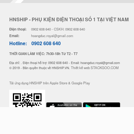
HNSHIP - PHỤ KIỆN ĐIỆN THOẠI SỐ 1 TẠI VIỆT NAM
Điện thoại:
0902 608 640 - CSKH: 0902 608 640
Email:
hoangduc.royal@gmail.com
Hotline:
0902 608 640
THỜI GIAN LÀM VIỆC: 7h30-18h Từ T2 - T7
Địa chỉ: . Điện thoại hỗ trợ: 0902 608 640 - Email: hoangduc.royal@gmail.com
Thiết kế web STACKGOO.COM
© 2019 - Bản quyền thuộc về HNSHIP.VN.
Tải ứng dụng HNSHIP trên Apple Store & Google Play