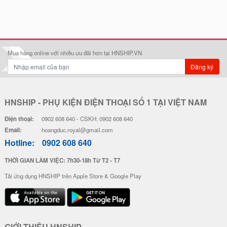
Mua hàng online với nhiều ưu đãi hơn tại HNSHIP.VN
Đăng ký
HNSHIP - PHỤ KIỆN ĐIỆN THOẠI SỐ 1 TẠI VIỆT NAM
Điện thoại:
0902 608 640 - CSKH: 0902 608 640
Email:
hoangduc.royal@gmail.com
Hotline:
0902 608 640
THỜI GIAN LÀM VIỆC: 7h30-18h Từ T2 - T7
Tải ứng dụng HNSHIP trên Apple Store & Google Play
GIỚI THIỆU HNSHIP