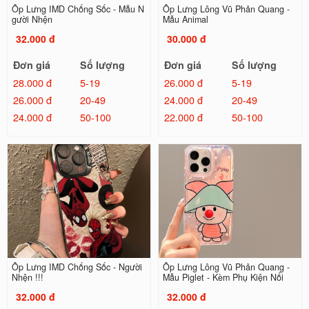
Ốp Lưng IMD Chống Sốc - Mẫu N
Ốp Lưng Lông Vũ Phản Quang -
gười Nhện
Mẫu Animal
32.000 đ
30.000 đ
Đơn giá
Số lượng
Đơn giá
Số lượng
28.000 đ
5-19
26.000 đ
5-19
26.000 đ
20-49
24.000 đ
20-49
24.000 đ
50-100
22.000 đ
50-100
Ốp Lưng IMD Chống Sốc - Người
Ốp Lưng Lông Vũ Phản Quang -
Nhện !!!
Mẫu Piglet - Kèm Phụ Kiện Nổi
32.000 đ
32.000 đ