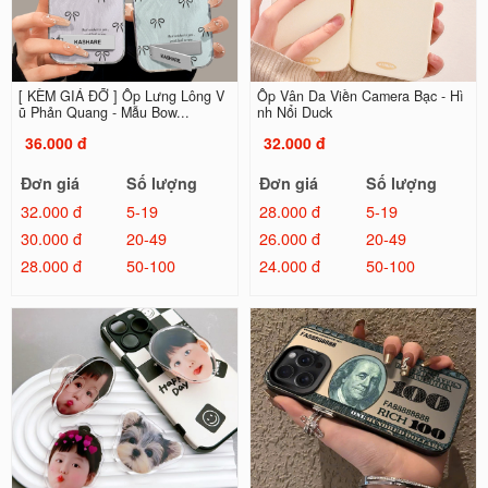
[ KÈM GIÁ ĐỠ ] Ốp Lưng Lông V
Ốp Vân Da Viền Camera Bạc - Hì
ũ Phản Quang - Mẫu Bow...
nh Nổi Duck
36.000 đ
32.000 đ
Đơn giá
Số lượng
Đơn giá
Số lượng
32.000 đ
5-19
28.000 đ
5-19
30.000 đ
20-49
26.000 đ
20-49
28.000 đ
50-100
24.000 đ
50-100