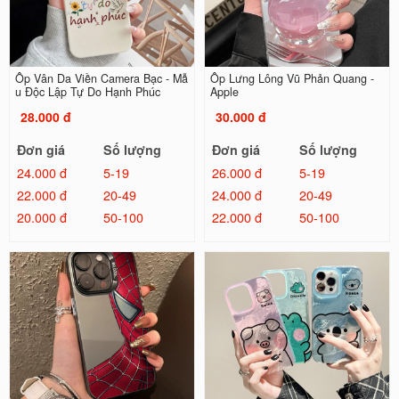
Ốp Vân Da Viền Camera Bạc - Mẫ
Ốp Lưng Lông Vũ Phản Quang -
u Độc Lập Tự Do Hạnh Phúc
Apple
28.000 đ
30.000 đ
Đơn giá
Số lượng
Đơn giá
Số lượng
24.000 đ
5-19
26.000 đ
5-19
22.000 đ
20-49
24.000 đ
20-49
20.000 đ
50-100
22.000 đ
50-100