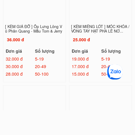
[ KÈM GIÁ ĐỠ ] Ốp Lưng Lông V
[ KÈM MIẾNG LÓT ] MÓC KHÓA /
ũ Phản Quang - Mẫu Tom & Jerry
VÒNG TAY HẠT PHA LÊ NƠ...
36.000 đ
25.000 đ
Đơn giá
Số lượng
Đơn giá
Số lượng
32.000 đ
5-19
19.000 đ
5-19
30.000 đ
20-49
17.000 đ
20-49
28.000 đ
50-100
15.000 đ
50-100