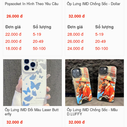
Popsocket In Hình Theo Yêu Cầu
Ốp Lưng IMD Chống Sốc - Dollar
26.000 đ
32.000 đ
Đơn giá
Số lượng
Đơn giá
Số lượng
22.000 đ
5-19
28.000 đ
5-19
20.000 đ
20-49
26.000 đ
20-49
18.000 đ
50-100
24.000 đ
50-100
Ốp Lưng IMD Đổi Màu Laser Butt
Ốp Lưng IMD Chống Sốc - Mẫu
erfly
D.LUFFY
32.000 đ
32.000 đ