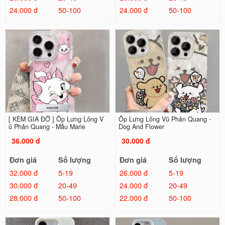
24.000 đ
50-100
24.000 đ
50-100
[ KÈM GIÁ ĐỠ ] Ốp Lưng Lông V
Ốp Lưng Lông Vũ Phản Quang -
ũ Phản Quang - Mẫu Marie
Dog And Flower
36.000 đ
30.000 đ
Đơn giá
Số lượng
Đơn giá
Số lượng
32.000 đ
5-19
26.000 đ
5-19
30.000 đ
20-49
24.000 đ
20-49
28.000 đ
50-100
22.000 đ
50-100