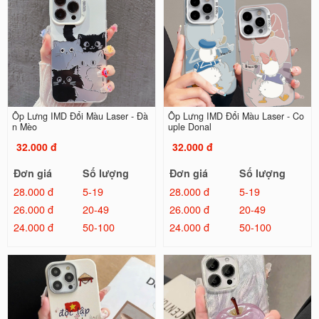
Ốp Lưng IMD Đổi Màu Laser - Đà
Ốp Lưng IMD Đổi Màu Laser - Co
n Mèo
uple Donal
32.000 đ
32.000 đ
Đơn giá
Số lượng
Đơn giá
Số lượng
28.000 đ
5-19
28.000 đ
5-19
26.000 đ
20-49
26.000 đ
20-49
24.000 đ
50-100
24.000 đ
50-100